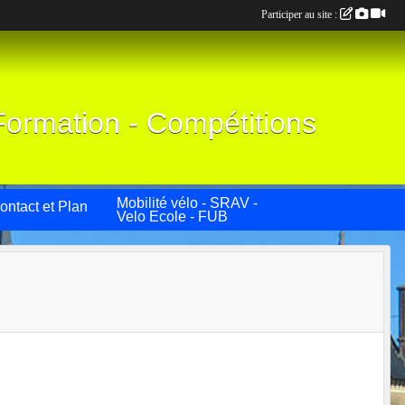
Participer au site :
Formation - Compétitions
Mobilité vélo - SRAV -
ontact et Plan
Velo Ecole - FUB