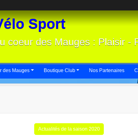
élo Sport
u coeur des Mauges : Plaisir - 
r des Mauges
Boutique Club
Nos Partenaires
C
Actualités de la saison 2020