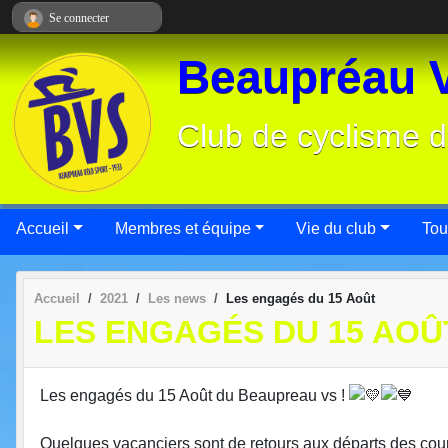
Panneau de gestion des cookies
Se connecter
Beaupréau V
Club de cyclisme d
Accueil
Membres et équipe
Vie du club
Tou
Accueil
2021
Les news
Les engagés du 15 Août
LES ENGAGÉS DU 15 AOÛ
Les engagés du 15 Août du Beaupreau vs !
Quelques vacanciers sont de retours aux départs des cou