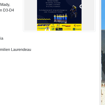
 Mady,
 en D3-D4
ia
 Emilien Laurendeau