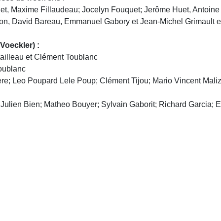
ouet, Maxime Fillaudeau; Jocelyn Fouquet; Jerôme Huet, Antoine
rillon, David Bareau, Emmanuel Gabory et Jean-Michel Grimault
oeckler) :
ailleau et Clément Toublanc
oublanc
iere; Leo Poupard Lele Poup; Clément Tijou; Mario Vincent Maliz
: Julien Bien; Matheo Bouyer; Sylvain Gaborit; Richard Garcia;