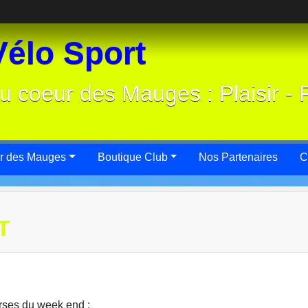
élo Sport
u coeur des Mauges : Plaisir - 
r des Mauges
Boutique Club
Nos Partenaires
C
T
rses du week end :