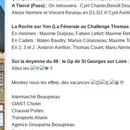
A Tiercé (Pass) :
On retrouvera : Cyril Charier,Benoît D
Alexis Nerriere et Vincent Reveau en D1-D2 /// Cyril Av
La Roche sur Yon (La Féneraie au Challenge Thomas V
En minimes : Maxime Durjeau; Fabien Lefort; Maxime Ret
En Cadets : Mateo Baudry; Marius Colaisseau; Maxime T
En 2, 3 et J : Antonin Avrillon; Thomas Couet; Manu Nerr
Sur la doyenne du 49 : le Gp de St Georges sur Loire
Allez les
!!
Montrez nous les effets, des vacances
!!!
Intermarché Beaupreau
GIANT Cholet
Chauvat Portes
Transports Allaire
Agence Groupama Beaupreau