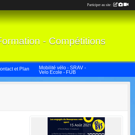
Participer au site :
Formation - Compétitions
Mobilité vélo - SRAV -
ontact et Plan
Velo Ecole - FUB