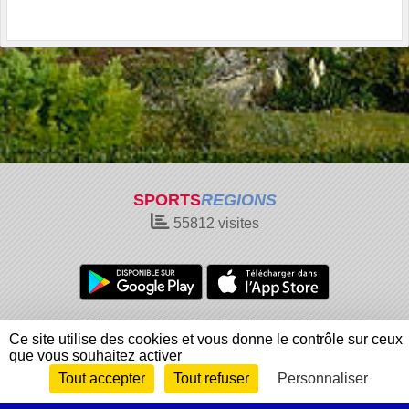
SPORTS
REGIONS
55812
visites
Charte cookies
Gestion des cookies
Ce site utilise des cookies et vous donne le contrôle sur ceux
Informations légales
Signaler un contenu inapproprié
que vous souhaitez activer
Tout accepter
Tout refuser
Personnaliser
Envie de participer ?
Connexion